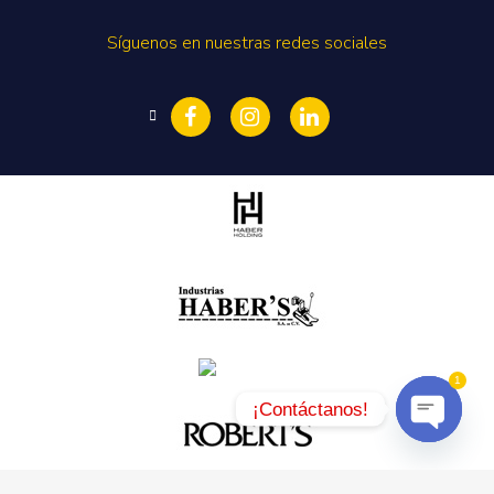
Síguenos en nuestras redes sociales
1
¡Contáctanos!
Open
chaty